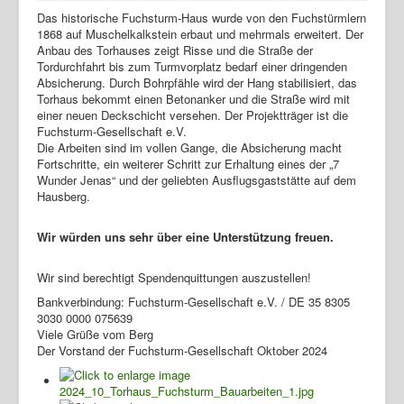
Das historische Fuchsturm-Haus wurde von den Fuchstürmlern
1868 auf Muschelkalkstein erbaut und mehrmals erweitert. Der
Anbau des Torhauses zeigt Risse und die Straße der
Tordurchfahrt bis zum Turmvorplatz bedarf einer dringenden
Absicherung. Durch Bohrpfähle wird der Hang stabilisiert, das
Torhaus bekommt einen Betonanker und die Straße wird mit
einer neuen Deckschicht versehen. Der Projektträger ist die
Fuchsturm-Gesellschaft e.V.
Die Arbeiten sind im vollen Gange, die Absicherung macht
Fortschritte, ein weiterer Schritt zur Erhaltung eines der „7
Wunder Jenas“ und der geliebten Ausflugsgaststätte auf dem
Hausberg.
Wir würden uns sehr über eine Unterstützung freuen.
Home
Wir sind berechtigt Spendenquittungen auszustellen!
Geschichte
Bankverbindung: Fuchsturm-Gesellschaft e.V. / DE 35 8305
3030 0000 075639
Archiv
Viele Grüße vom Berg
Der Vorstand der Fuchsturm-Gesellschaft Oktober 2024
Wandern
Verein