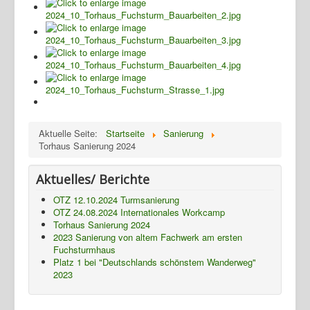
Termine
Presse
Fotos
Gasthaus
TBBWG
Ziegenhain
Aktuelle Seite:
Startseite
Sanierung
Torhaus Sanierung 2024
NTH
Aktuelles/ Berichte
OTZ 12.10.2024 Turmsanierung
OTZ 24.08.2024 Internationales Workcamp
Torhaus Sanierung 2024
2023 Sanierung von altem Fachwerk am ersten
Fuchsturmhaus
Platz 1 bei "Deutschlands schönstem Wanderweg"
2023