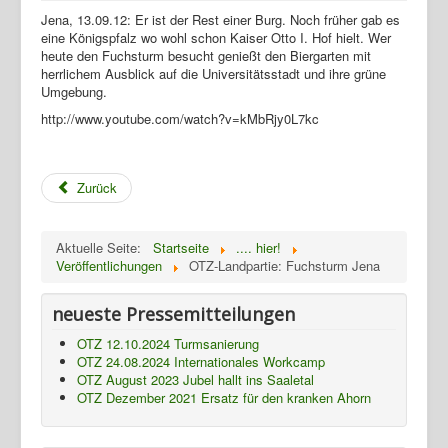
Jena, 13.09.12: Er ist der Rest einer Burg. Noch früher gab es
eine Königspfalz wo wohl schon Kaiser Otto I. Hof hielt. Wer
heute den Fuchsturm besucht genießt den Biergarten mit
herrlichem Ausblick auf die Universitätsstadt und ihre grüne
Umgebung.
http://www.youtube.com/watch?v=kMbRjy0L7kc
Zurück
Aktuelle Seite:
Startseite
.... hier!
Veröffentlichungen
OTZ-Landpartie: Fuchsturm Jena
Home
neueste Pressemitteilungen
Geschichte
OTZ 12.10.2024 Turmsanierung
OTZ 24.08.2024 Internationales Workcamp
Archiv
OTZ August 2023 Jubel hallt ins Saaletal
OTZ Dezember 2021 Ersatz für den kranken Ahorn
Wandern
Verein