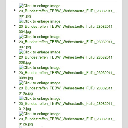
Home
Geschichte
Archiv
Wandern
Verein
Termine
Presse
Fotos
Gasthaus
TBBWG
Ziegenhain