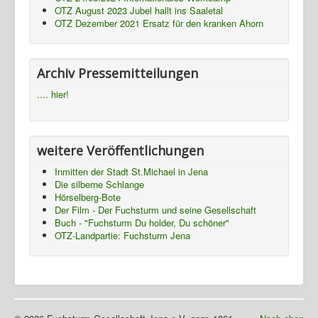
OTZ August 2023 Jubel hallt ins Saaletal
Termine
OTZ Dezember 2021 Ersatz für den kranken Ahorn
Presse
Fotos
Archiv Pressemitteilungen
Gasthaus
.... hier!
TBBWG
Ziegenhain
weitere Veröffentlichungen
NTH
Inmitten der Stadt St.Michael in Jena
Die silberne Schlange
Hörselberg-Bote
Der Film - Der Fuchsturm und seine Gesellschaft
Buch - "Fuchsturm Du holder, Du schöner"
OTZ-Landpartie: Fuchsturm Jena