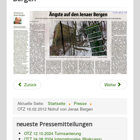
Zurück
Weiter
Home
Geschichte
Aktuelle Seite:
Startseite
Presse
OTZ 16.02.2012 Notruf von Jenas Bergen
Archiv
neueste Pressemitteilungen
Wandern
OTZ 12.10.2024 Turmsanierung
Verein
OTZ 24.08.2024 Internationales Workcamp