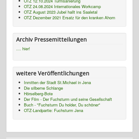
OTZ 12.10.2024 Turmsanierung
Termine
OTZ 24.08.2024 Internationales Workcamp
OTZ August 2023 Jubel hallt ins Saaletal
Presse
OTZ Dezember 2021 Ersatz für den kranken Ahorn
Fotos
Gasthaus
Archiv Pressemitteilungen
TBBWG
.... hier!
Ziegenhain
NTH
weitere Veröffentlichungen
Inmitten der Stadt St.Michael in Jena
Die silberne Schlange
Hörselberg-Bote
Der Film - Der Fuchsturm und seine Gesellschaft
Buch - "Fuchsturm Du holder, Du schöner"
OTZ-Landpartie: Fuchsturm Jena