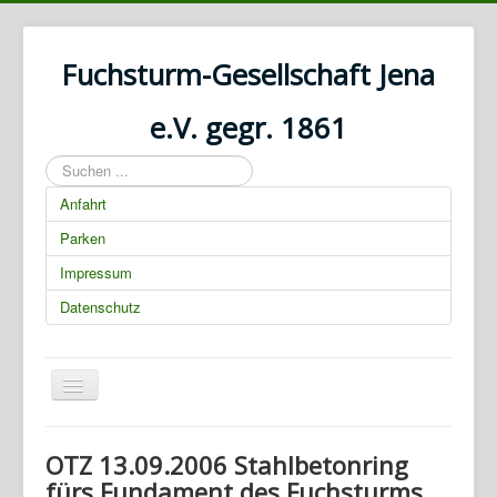
Fuchsturm-Gesellschaft Jena
e.V. gegr. 1861
Suchen
...
Anfahrt
Parken
Impressum
Datenschutz
Navigation
an/aus
01.03.2025 00:00:00
OTZ 13.09.2006 Stahlbetonring
fürs Fundament des Fuchsturms