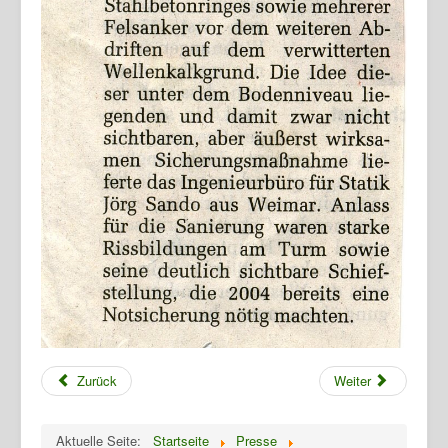
Termine
Presse
Fotos
Gasthaus
TBBWG
Ziegenhain
NTH
Zurück
Weiter
Aktuelle Seite:
Startseite
Presse