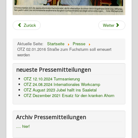
Termine
Presse
Zurück
Weiter
Fotos
Gasthaus
Aktuelle Seite:
Startseite
Presse
TBBWG
OTZ 02.01.2016 Straße zum Fuchsturm soll erneuert
werden
Ziegenhain
NTH
neueste Pressemitteilungen
OTZ 12.10.2024 Turmsanierung
OTZ 24.08.2024 Internationales Workcamp
OTZ August 2023 Jubel hallt ins Saaletal
OTZ Dezember 2021 Ersatz für den kranken Ahorn
Archiv Pressemitteilungen
.... hier!