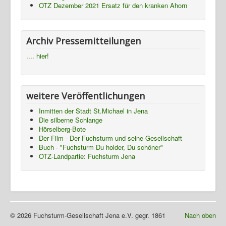
OTZ Dezember 2021 Ersatz für den kranken Ahorn
Termine
Presse
Archiv Pressemitteilungen
Fotos
.... hier!
Gasthaus
TBBWG
weitere Veröffentlichungen
Ziegenhain
Inmitten der Stadt St.Michael in Jena
NTH
Die silberne Schlange
Hörselberg-Bote
Der Film - Der Fuchsturm und seine Gesellschaft
Buch - "Fuchsturm Du holder, Du schöner"
OTZ-Landpartie: Fuchsturm Jena
© 2026 Fuchsturm-Gesellschaft Jena e.V. gegr. 1861
Nach oben