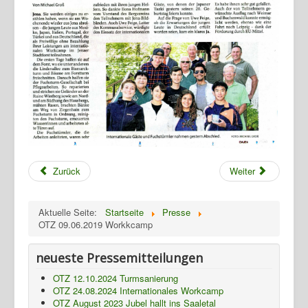
Zurück
Weiter
Home
Aktuelle Seite:
Startseite
Presse
OTZ 09.06.2019 Workkcamp
Geschichte
Archiv
neueste Pressemitteilungen
Wandern
OTZ 12.10.2024 Turmsanierung
OTZ 24.08.2024 Internationales Workcamp
Verein
OTZ August 2023 Jubel hallt ins Saaletal