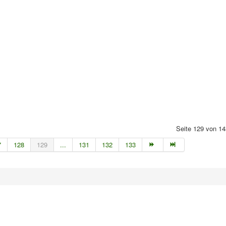
Seite 129 von 14
7
128
129
...
131
132
133