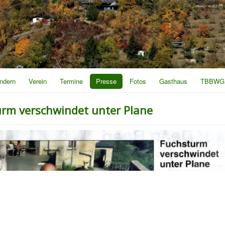
ndern
Verein
Termine
Presse
Fotos
Gasthaus
TBBWG
urm verschwindet unter Plane