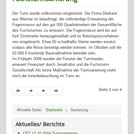
Der Turm wurde vollkommen eingerüstet. Die Firma Dreikant
aus Weimar ist beauftragt, die vollständige Erneuerung der
Fugenmasse auf den gut 500 Quadratmetern der Gesamtfläche
des Fuchsturmes zu erneuern. Die Fugenmasse wird bis auf
fünf Zentimeter herausgemeißelt und im Betonspritzverfahren
neu eingebracht. Etwa 50 schadhafte Steine werden ersetzt,
sodass alle Risse beseitigt werden können. Im Oktober soll die
50 000 € kostende Baumaßnahme beendet sein.
Im Frühjahr 2009 wurden die Fenster der Turmhaube,
erneuert.Finanziert durch JenaKultur und die Fuchsturm-
Gesellschaft.Als letzte Maßnahme der Turmsanierung steht
noch die Innenbeleuchtung im Turm an.
Home
Seite 3 von 4
Geschichte
Archiv
Aktuelle Seite:
Startseite
Sanierung
Wandern
Aktuelles/ Berichte
Verein
OTZ 12.10.2024 Turmsanierung